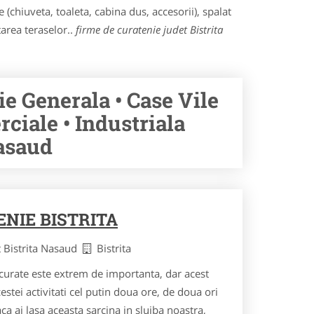
 (chiuveta, toaleta, cabina dus, accesorii), spalat
tarea teraselor..
firme de curatenie judet Bistrita
ie Generala • Case Vile
ciale • Industriala
Nasaud
ENIE BISTRITA
t Bistrita Nasaud
Bistrita
curate este extrem de importanta, dar acest
estei activitati cel putin doua ore, de doua ori
a ai lasa aceasta sarcina in slujba noastra,