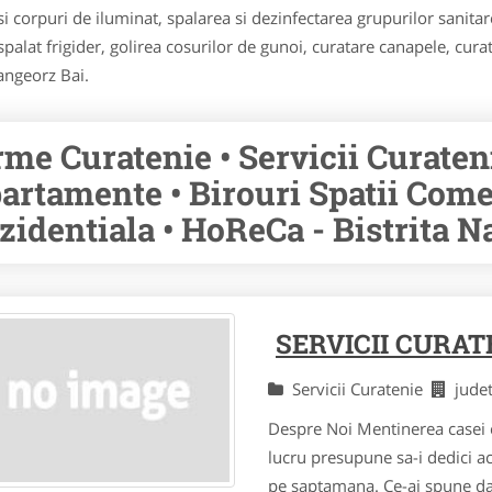
si corpuri de iluminat, spalarea si dezinfectarea grupurilor sanitare
 spalat frigider, golirea cosurilor de gunoi, curatare canapele, cura
Sangeorz Bai.
rme Curatenie • Servicii Curaten
artamente • Birouri Spatii Comer
zidentiala • HoReCa - Bistrita 
SERVICII CURAT
Servicii Curatenie
jude
Despre Noi Mentinerea casei 
lucru presupune sa-i dedici ac
pe saptamana. Ce-ai spune dac