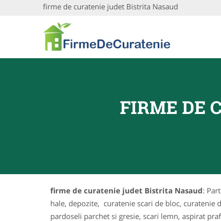
firme de curatenie judet Bistrita Nasaud
FIRME DE 
firme de curatenie judet Bistrita Nasaud
: Par
hale, depozite, curatenie scari de bloc, curatenie 
pardoseli parchet si gresie, scari lemn, aspirat praf 