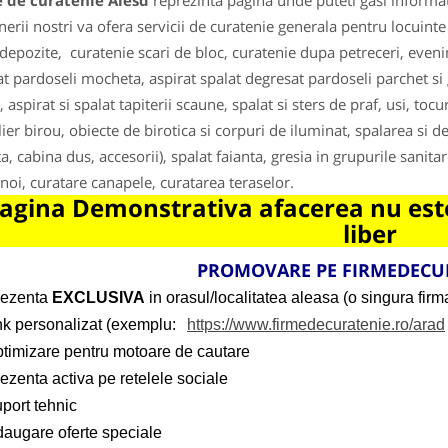
e de curatenie Alesd
reprezinta pagina unde puteti gasi informat
nerii nostri va ofera servicii de curatenie generala pentru locuinte
 depozite, curatenie scari de bloc, curatenie dupa petreceri, even
at pardoseli mocheta, aspirat spalat degresat pardoseli parchet si g
 aspirat si spalat tapiterii scaune, spalat si sters de praf, usi, tocu
ier birou, obiecte de birotica si corpuri de iluminat, spalarea si d
a, cabina dus, accesorii), spalat faianta, gresia in grupurile sanitar
noi, curatare canapele, curatarea teraselor.
agina Demonstrativa afacerea nu este
liber
PROMOVARE PE
FIRMEDECU
rezenta
EXCLUSIVA
in orasul/localitatea aleasa (o singura firma
ink personalizat (exemplu:
https://www.firmedecuratenie.ro/arad
ptimizare pentru motoare de cautare
ezenta activa pe retelele sociale
port tehnic
daugare oferte speciale