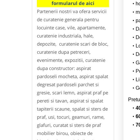
formularul de aici
h
Partenerii nostri va ofera servicii
m
de curatenie generala pentru
p
locuinte case, vile, apartamente,
Da
curatenie industriala, hale,
D
depozite, curatenie scari de bloc,
L
curatenie dupa petreceri,
De
evenimente, expozitii, curatenie
G
dupa constructor: aspirat
Po
pardoseli mocheta, aspirat spalat
Li
degresat pardoseli parchet si
Ge
gresie, scari lemn, aspirat praf pe
Pretu
pereti si tavan, aspirat si spalat
4
tapiterii scaune, spalat si sters de
praf, usi, tocuri, geamuri, rame,
6
glafuri, curatat si sters de praf
7
mobilier birou, obiecte de