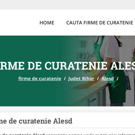
HOME
CAUTA FIRME DE CURATENIE
IRME DE CURATENIE ALE
firme de curatenie
/
Judet Bihor
/
Alesd
/
me de curatenie Alesd