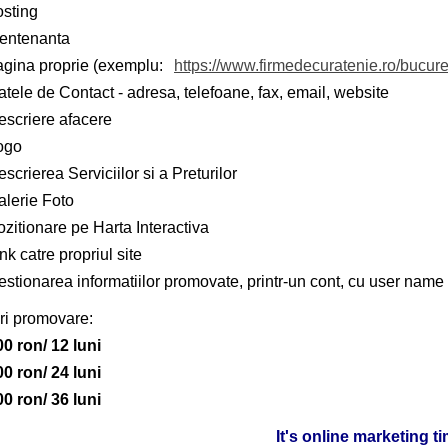
osting
entenanta
agina proprie (exemplu:
https://www.firmedecuratenie.ro/bucure
tele de Contact - adresa, telefoane, fax, email, website
escriere afacere
ogo
scrierea Serviciilor si a Preturilor
alerie Foto
zitionare pe Harta Interactiva
nk catre propriul site
stionarea informatiilor promovate, printr-un cont, cu user name 
ri promovare:
00 ron/ 12 luni
00 ron/ 24 luni
00 ron/ 36 luni
It's online marketing t