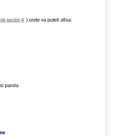
sti-sector-4
) unde va puteti afisa:
si parola
ime