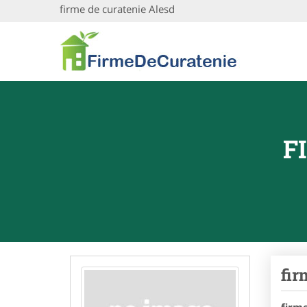
firme de curatenie Alesd
F
fir