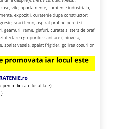
ii utile despre
firme de curatenie Alesd
.
 case, vile, apartamente, curatenie industriala,
imente, expozitii, curatenie dupa constructor:
resie, scari lemn, aspirat praf pe pereti si
ri, geamuri, rame, glafuri, curatat si sters de praf
ezinfectarea grupurilor sanitare (chiuveta,
e, spalat vesela, spalat frigider, golirea cosurilor
 promovata iar locul este
RATENIE.ro
 pentru fiecare localitate)
)