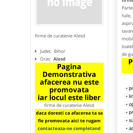
firm
Parte
hale,
aspir
tavan,
firme de curatenie Alesd
mobil
toalet
Judet:
Bihor
de gu
Oras:
Alesd
P
Pagina
Demonstrativa
afacerea nu este
promovata
p
iar locul este liber
l
o
firme de curatenie Alesd
daca doresti ca afacerea ta sa
pr
fie promovata aici te rugam
su
contacteaza-ne completand
a