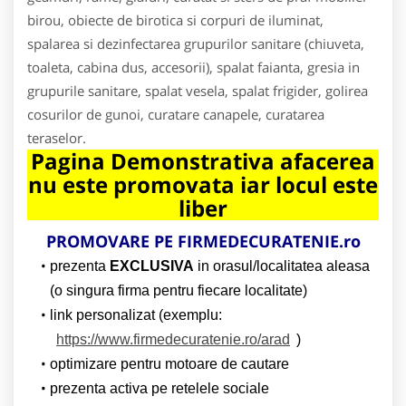
birou, obiecte de birotica si corpuri de iluminat,
spalarea si dezinfectarea grupurilor sanitare (chiuveta,
toaleta, cabina dus, accesorii), spalat faianta, gresia in
grupurile sanitare, spalat vesela, spalat frigider, golirea
cosurilor de gunoi, curatare canapele, curatarea
teraselor.
Pagina Demonstrativa afacerea
nu este promovata iar locul este
liber
PROMOVARE PE
FIRMEDECURATENIE.ro
prezenta
EXCLUSIVA
in orasul/localitatea aleasa
(o singura firma pentru fiecare localitate)
link personalizat (exemplu:
https://www.firmedecuratenie.ro/arad
)
optimizare pentru motoare de cautare
prezenta activa pe retelele sociale