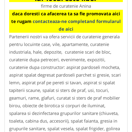
firme de curatenie Anina
daca doresti ca afacerea ta sa fie promovata aici
te rugam
contacteaza-ne completand formularul
de aici
Partenerii nostri va ofera servicii de curatenie generala
pentru locuinte case, vile, apartamente, curatenie
industriala, hale, depozite, curatenie scari de bloc,
curatenie dupa petreceri, evenimente, expozitii,
curatenie dupa constructor: aspirat pardoseli mocheta,
aspirat spalat degresat pardoseli parchet si gresie, scari
lemn, aspirat praf pe pereti si tavan, aspirat si spalat
tapiterii scaune, spalat si sters de praf, usi, tocuri,
geamuri, rame, glafuri, curatat si sters de praf mobilier
birou, obiecte de birotica si corpuri de iluminat,
spalarea si dezinfectarea grupurilor sanitare (chiuveta,
toaleta, cabina dus, accesorii), spalat faianta, gresia in
grupurile sanitare, spalat vesela, spalat frigider, golirea