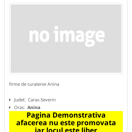
firme de curatenie Anina
Judet:
Caras-Severin
Oras:
Anina
Pagina Demonstrativa
afacerea nu este promovata
iar locul este liber