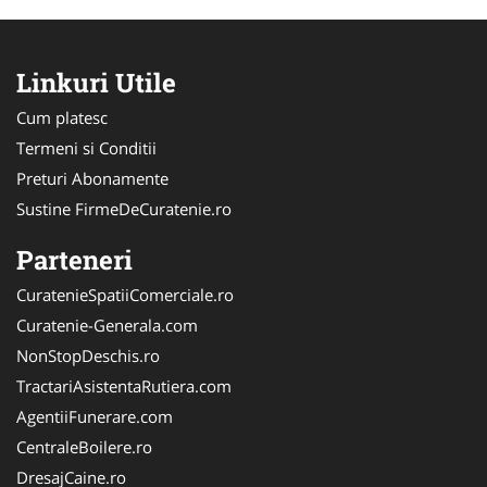
Linkuri Utile
Cum platesc
Termeni si Conditii
Preturi Abonamente
Sustine FirmeDeCuratenie.ro
Parteneri
CuratenieSpatiiComerciale.ro
Curatenie-Generala.com
NonStopDeschis.ro
TractariAsistentaRutiera.com
AgentiiFunerare.com
CentraleBoilere.ro
DresajCaine.ro