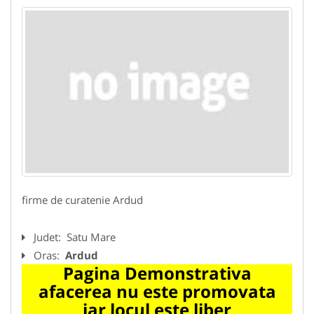
firme de curatenie Ardud
Judet:
Satu Mare
Oras:
Ardud
Pagina Demonstrativa
afacerea nu este promovata
iar locul este liber