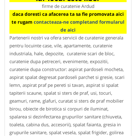
firme de curatenie Ardud
daca doresti ca afacerea ta sa fie promovata aici
te rugam
contacteaza-ne completand formularul
de aici
Partenerii nostri va ofera servicii de curatenie generala
pentru locuinte case, vile, apartamente, curatenie
industriala, hale, depozite, curatenie scari de bloc,
curatenie dupa petreceri, evenimente, expozitii,
curatenie dupa constructor: aspirat pardoseli mocheta,
aspirat spalat degresat pardoseli parchet si gresie, scari
lemn, aspirat praf pe pereti si tavan, aspirat si spalat
tapiterii scaune, spalat si sters de praf, usi, tocuri,
geamuri, rame, glafuri, curatat si sters de praf mobilier
birou, obiecte de birotica si corpuri de iluminat,
spalarea si dezinfectarea grupurilor sanitare (chiuveta,
toaleta, cabina dus, accesorii), spalat faianta, gresia in
grupurile sanitare, spalat vesela, spalat frigider, golirea