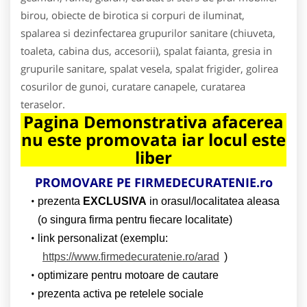
birou, obiecte de birotica si corpuri de iluminat,
spalarea si dezinfectarea grupurilor sanitare (chiuveta,
toaleta, cabina dus, accesorii), spalat faianta, gresia in
grupurile sanitare, spalat vesela, spalat frigider, golirea
cosurilor de gunoi, curatare canapele, curatarea
teraselor.
Pagina Demonstrativa afacerea
nu este promovata iar locul este
liber
PROMOVARE PE
FIRMEDECURATENIE.ro
prezenta
EXCLUSIVA
in orasul/localitatea aleasa
(o singura firma pentru fiecare localitate)
link personalizat (exemplu:
https://www.firmedecuratenie.ro/arad
)
optimizare pentru motoare de cautare
prezenta activa pe retelele sociale