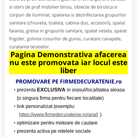
si sters de praf mobilier birou, obiecte de birotica si
corpuri de iluminat, spalarea si dezinfectarea grupurilor
sanitare (chiuveta, toaleta, cabina dus, accesorii), spalat
faianta, gresia in grupurile sanitare, spalat vesela, spalat
frigider, golirea cosurilor de gunoi, curatare canapele,
curatarea teraselor.
Pagina Demonstrativa afacerea
nu este promovata iar locul este
liber
PROMOVARE PE
FIRMEDECURATENIE.ro
prezenta
EXCLUSIVA
in orasul/localitatea aleasa
(o singura firma pentru fiecare localitate)
link personalizat (exemplu:
https://www.firmedecuratenie.ro/arad
)
optimizare pentru motoare de cautare
prezenta activa pe retelele sociale