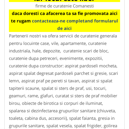
firme de curatenie Comanesti
daca doresti ca afacerea ta sa fie promovata aici
te rugam
contacteaza-ne completand formularul
de aici
Partenerii nostri va ofera servicii de curatenie generala
pentru locuinte case, vile, apartamente, curatenie
industriala, hale, depozite, curatenie scari de bloc,
curatenie dupa petreceri, evenimente, expozitii,
curatenie dupa constructor: aspirat pardoseli mocheta,
aspirat spalat degresat pardoseli parchet si gresie, scari
lemn, aspirat praf pe pereti si tavan, aspirat si spalat
tapiterii scaune, spalat si sters de praf, usi, tocuri,
geamuri, rame, glafuri, curatat si sters de praf mobilier
birou, obiecte de birotica si corpuri de iluminat,
spalarea si dezinfectarea grupurilor sanitare (chiuveta,
toaleta, cabina dus, accesorii), spalat faianta, gresia in
grupurile sanitare, spalat vesela, spalat frigider, golirea