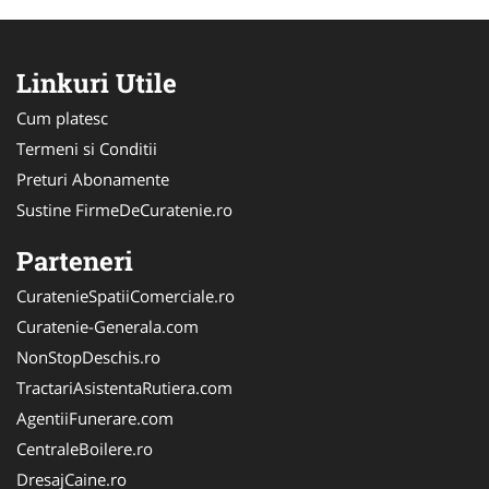
Linkuri Utile
Cum platesc
Termeni si Conditii
Preturi Abonamente
Sustine FirmeDeCuratenie.ro
Parteneri
CuratenieSpatiiComerciale.ro
Curatenie-Generala.com
NonStopDeschis.ro
TractariAsistentaRutiera.com
AgentiiFunerare.com
CentraleBoilere.ro
DresajCaine.ro