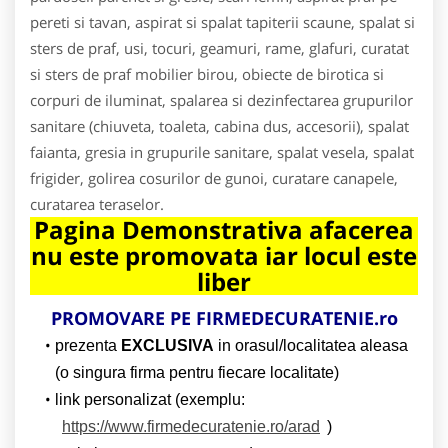
pereti si tavan, aspirat si spalat tapiterii scaune, spalat si
sters de praf, usi, tocuri, geamuri, rame, glafuri, curatat
si sters de praf mobilier birou, obiecte de birotica si
corpuri de iluminat, spalarea si dezinfectarea grupurilor
sanitare (chiuveta, toaleta, cabina dus, accesorii), spalat
faianta, gresia in grupurile sanitare, spalat vesela, spalat
frigider, golirea cosurilor de gunoi, curatare canapele,
curatarea teraselor.
Pagina Demonstrativa afacerea
nu este promovata iar locul este
liber
PROMOVARE PE
FIRMEDECURATENIE.ro
prezenta
EXCLUSIVA
in orasul/localitatea aleasa
(o singura firma pentru fiecare localitate)
link personalizat (exemplu:
https://www.firmedecuratenie.ro/arad
)