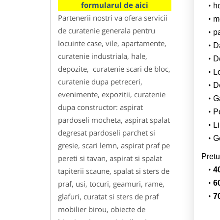
formularul de aici
h
Partenerii nostri va ofera servicii
m
de curatenie generala pentru
p
locuinte case, vile, apartamente,
Da
curatenie industriala, hale,
D
depozite, curatenie scari de bloc,
L
curatenie dupa petreceri,
De
evenimente, expozitii, curatenie
G
dupa constructor: aspirat
Po
pardoseli mocheta, aspirat spalat
Li
degresat pardoseli parchet si
Ge
gresie, scari lemn, aspirat praf pe
Pretu
pereti si tavan, aspirat si spalat
4
tapiterii scaune, spalat si sters de
praf, usi, tocuri, geamuri, rame,
6
glafuri, curatat si sters de praf
7
mobilier birou, obiecte de