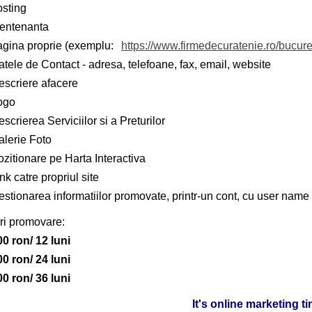
osting
entenanta
agina proprie (exemplu:
https://www.firmedecuratenie.ro/bucure
tele de Contact - adresa, telefoane, fax, email, website
escriere afacere
ogo
scrierea Serviciilor si a Preturilor
alerie Foto
zitionare pe Harta Interactiva
nk catre propriul site
stionarea informatiilor promovate, printr-un cont, cu user name 
ri promovare:
00 ron/ 12 luni
00 ron/ 24 luni
00 ron/ 36 luni
It's online marketing t