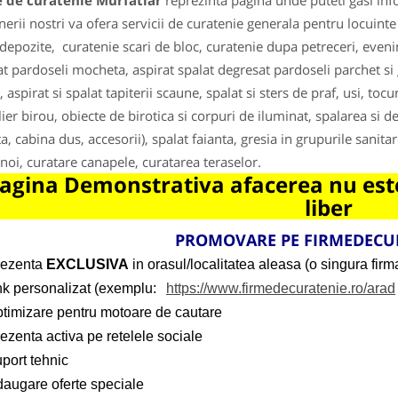
e de curatenie Murfatlar
reprezinta pagina unde puteti gasi inf
nerii nostri va ofera servicii de curatenie generala pentru locuinte
 depozite, curatenie scari de bloc, curatenie dupa petreceri, even
at pardoseli mocheta, aspirat spalat degresat pardoseli parchet si g
 aspirat si spalat tapiterii scaune, spalat si sters de praf, usi, tocu
ier birou, obiecte de birotica si corpuri de iluminat, spalarea si d
a, cabina dus, accesorii), spalat faianta, gresia in grupurile sanitar
noi, curatare canapele, curatarea teraselor.
agina Demonstrativa afacerea nu este
liber
PROMOVARE PE
FIRMEDECU
rezenta
EXCLUSIVA
in orasul/localitatea aleasa (o singura firma
ink personalizat (exemplu:
https://www.firmedecuratenie.ro/arad
ptimizare pentru motoare de cautare
ezenta activa pe retelele sociale
port tehnic
daugare oferte speciale