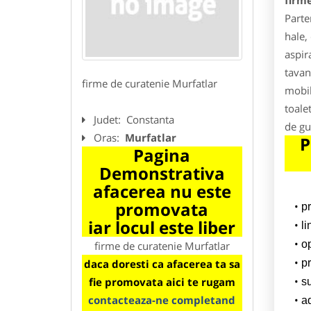
firm
Parte
hale,
aspir
tavan,
firme de curatenie Murfatlar
mobil
toalet
Judet:
Constanta
de gu
Oras:
Murfatlar
P
Pagina
Demonstrativa
afacerea nu este
promovata
p
iar locul este liber
l
o
firme de curatenie Murfatlar
daca doresti ca afacerea ta sa
pr
fie promovata aici te rugam
su
contacteaza-ne completand
a