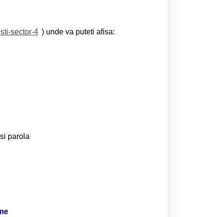
sti-sector-4
) unde va puteti afisa:
si parola
ime