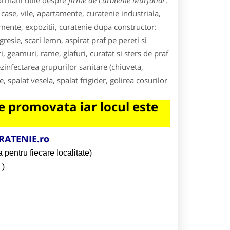
ormatii utile despre
firme de curatenie Murfatlar
.
 case, vile, apartamente, curatenie industriala,
imente, expozitii, curatenie dupa constructor:
resie, scari lemn, aspirat praf pe pereti si
ri, geamuri, rame, glafuri, curatat si sters de praf
ezinfectarea grupurilor sanitare (chiuveta,
e, spalat vesela, spalat frigider, golirea cosurilor
 promovata iar locul este
RATENIE.ro
 pentru fiecare localitate)
)