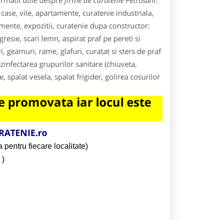
rmatii utile despre
firme de curatenie Petrosani
.
 case, vile, apartamente, curatenie industriala,
imente, expozitii, curatenie dupa constructor:
resie, scari lemn, aspirat praf pe pereti si
ri, geamuri, rame, glafuri, curatat si sters de praf
ezinfectarea grupurilor sanitare (chiuveta,
e, spalat vesela, spalat frigider, golirea cosurilor
 promovata iar locul este
RATENIE.ro
 pentru fiecare localitate)
)