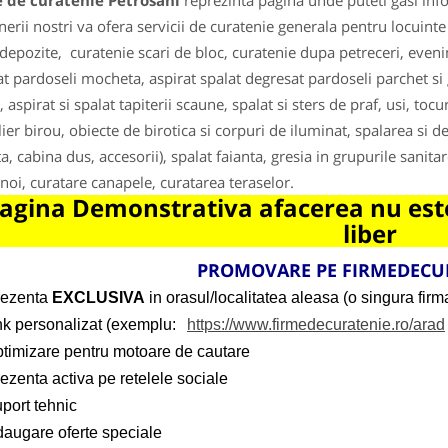
e de curatenie Petrosani
reprezinta pagina unde puteti gasi info
nerii nostri va ofera servicii de curatenie generala pentru locuinte
 depozite, curatenie scari de bloc, curatenie dupa petreceri, even
at pardoseli mocheta, aspirat spalat degresat pardoseli parchet si g
 aspirat si spalat tapiterii scaune, spalat si sters de praf, usi, tocu
ier birou, obiecte de birotica si corpuri de iluminat, spalarea si d
a, cabina dus, accesorii), spalat faianta, gresia in grupurile sanitar
noi, curatare canapele, curatarea teraselor.
agina Demonstrativa afacerea nu este
liber
PROMOVARE PE
FIRMEDECU
rezenta
EXCLUSIVA
in orasul/localitatea aleasa (o singura firma
ink personalizat (exemplu:
https://www.firmedecuratenie.ro/arad
ptimizare pentru motoare de cautare
ezenta activa pe retelele sociale
port tehnic
daugare oferte speciale