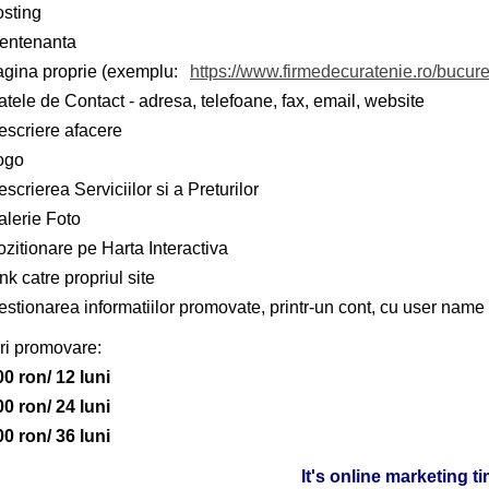
osting
entenanta
agina proprie (exemplu:
https://www.firmedecuratenie.ro/bucure
tele de Contact - adresa, telefoane, fax, email, website
escriere afacere
ogo
scrierea Serviciilor si a Preturilor
alerie Foto
zitionare pe Harta Interactiva
nk catre propriul site
stionarea informatiilor promovate, printr-un cont, cu user name 
ri promovare:
00 ron/ 12 luni
00 ron/ 24 luni
00 ron/ 36 luni
It's online marketing t