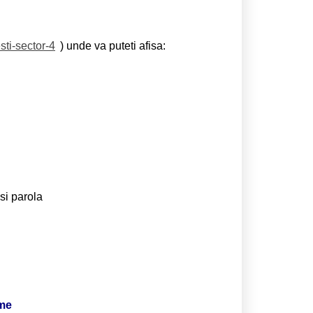
sti-sector-4
) unde va puteti afisa:
si parola
ime