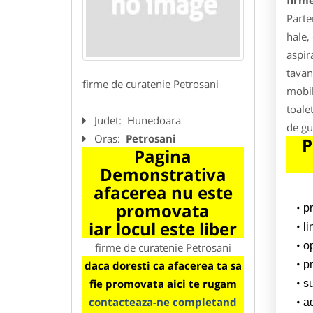
firm
Parte
hale,
aspir
tavan,
firme de curatenie Petrosani
mobil
toalet
Judet:
Hunedoara
de gu
Oras:
Petrosani
P
Pagina
Demonstrativa
afacerea nu este
promovata
p
iar locul este liber
l
o
firme de curatenie Petrosani
daca doresti ca afacerea ta sa
pr
fie promovata aici te rugam
su
contacteaza-ne completand
a