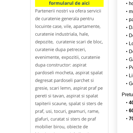
formularul de aici
h
Partenerii nostri va ofera servicii
m
de curatenie generala pentru
p
locuinte case, vile, apartamente,
Da
curatenie industriala, hale,
D
depozite, curatenie scari de bloc,
L
curatenie dupa petreceri,
De
evenimente, expozitii, curatenie
G
dupa constructor: aspirat
Po
pardoseli mocheta, aspirat spalat
Li
degresat pardoseli parchet si
Ge
gresie, scari lemn, aspirat praf pe
Pretu
pereti si tavan, aspirat si spalat
4
tapiterii scaune, spalat si sters de
praf, usi, tocuri, geamuri, rame,
6
glafuri, curatat si sters de praf
7
mobilier birou, obiecte de