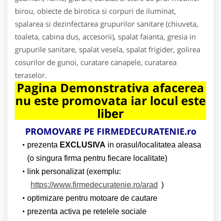
birou, obiecte de birotica si corpuri de iluminat,
spalarea si dezinfectarea grupurilor sanitare (chiuveta,
toaleta, cabina dus, accesorii), spalat faianta, gresia in
grupurile sanitare, spalat vesela, spalat frigider, golirea
cosurilor de gunoi, curatare canapele, curatarea
teraselor.
Pagina Demonstrativa afacerea
nu este promovata iar locul este
liber
PROMOVARE PE
FIRMEDECURATENIE.ro
prezenta
EXCLUSIVA
in orasul/localitatea aleasa
(o singura firma pentru fiecare localitate)
link personalizat (exemplu:
https://www.firmedecuratenie.ro/arad
)
optimizare pentru motoare de cautare
prezenta activa pe retelele sociale