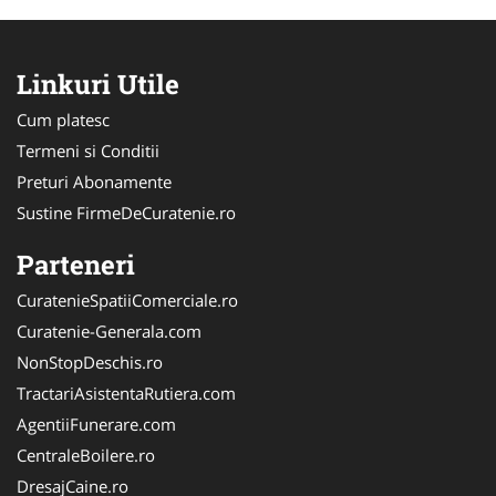
Linkuri Utile
Cum platesc
Termeni si Conditii
Preturi Abonamente
Sustine FirmeDeCuratenie.ro
Parteneri
CuratenieSpatiiComerciale.ro
Curatenie-Generala.com
NonStopDeschis.ro
TractariAsistentaRutiera.com
AgentiiFunerare.com
CentraleBoilere.ro
DresajCaine.ro