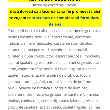
firme de curatenie Turceni
daca doresti ca afacerea ta sa fie promovata aici
te rugam
contacteaza-ne completand formularul
de aici
Partenerii nostri va ofera servicii de curatenie generala
pentru locuinte case, vile, apartamente, curatenie
industriala, hale, depozite, curatenie scari de bloc,
curatenie dupa petreceri, evenimente, expozitii,
curatenie dupa constructor: aspirat pardoseli mocheta,
aspirat spalat degresat pardoseli parchet si gresie, scari
lemn, aspirat praf pe pereti si tavan, aspirat si spalat
tapiterii scaune, spalat si sters de praf, usi, tocuri,
geamuri, rame, glafuri, curatat si sters de praf mobilier
birou, obiecte de birotica si corpuri de iluminat,
spalarea si dezinfectarea grupurilor sanitare (chiuveta,
toaleta, cabina dus, accesorii), spalat faianta, gresia in
grupurile sanitare, spalat vesela, spalat frigider, golirea