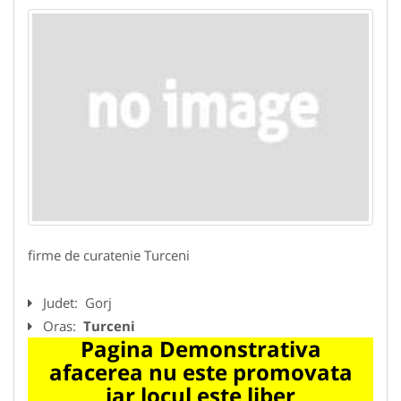
firme de curatenie Turceni
Judet:
Gorj
Oras:
Turceni
Pagina Demonstrativa
afacerea nu este promovata
iar locul este liber